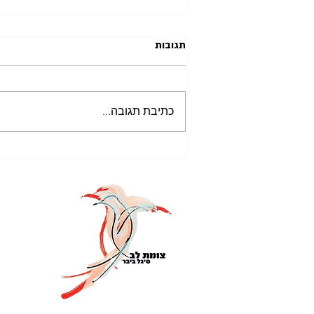
תגובות
כתיבת תגובה...
חוסר אונים נרכש (learned
helplessness)