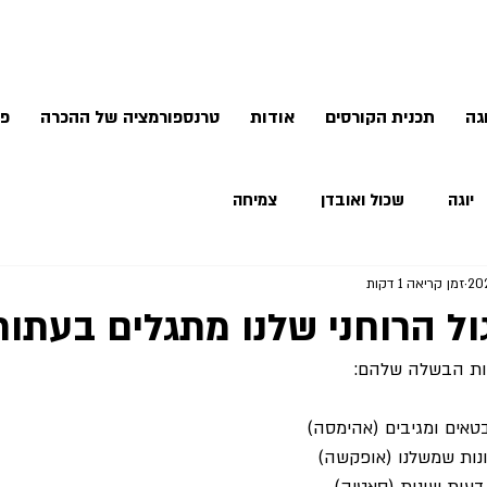
גה
תכנית הקורסים
אודות
טרנספורמציה של ההכרה
פנ
יוגה
שכול ואובדן
צמיחה
זמן קריאה 1 דקות
ול הרוחני שלנו מתגלים בעתו
ות הבשלה שלהם:
טאים ומגיבים (אהימסה)
ות שמשלנו (אופקשה)