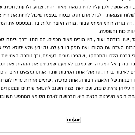
א אנושי. ולכן עליו להיות מאוד מאוד זהיר. וצנוע. ולדעתי, חשוב של
לוח עצמאות - לגדל אדם חזק ובטוח בעצמו שיכול לחיות את חייו אל
זה מורה רוחני אמיתי עבורי. מורה היוצר תלות בו , מפספס את המט
ות כוח והשפעה. 
ישו, בודהה ועוד , היו מורים מאוד חכמים. הם התוו דרך ולימדו טכנ
בנת האדם את מהותו ואת תפקידו בעולם. זה ידע שלא יסולא בפז ש
י דרכם הלכו והתרחקו , שהפכו מורים בעצמם, וכך נותרה האנושות 
ד בדרך אל המטרה. יש כמובן לא מעט שמבינים את המהות ואת תפ
 לאיבוד בדרך...וזו אולי אחת הסיבות שבה אנחנו נמצאים היום היכן 
 דבקות של הלאמה דבורה. אחת פרשה , שתיים אחרות עדיין לומדו
עליהן נראת טובה. ועם זאת, כמה חשוב להשאר עירניים וממוקדים
חת דוקא העירנות הזאת היא הדרושה לאדם הסומא המחפש תשובות
יוגה
גורו