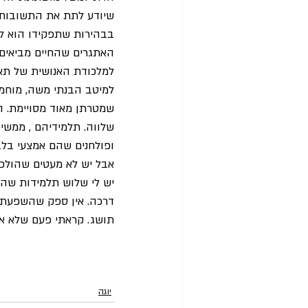
שיודע לתת את התשובות, הו
בבהירות שתפקידו הוא לש
האתגרים שהחיים מביאים. 
למלכודת האנושית של תאו
למיטב הבנתי משה, מוחמד, 
שמטרתן מאוד מסויימת. ה
שלווה. תלמידיהם , ממשיכ
ופולחנים שהם אמצעי בלב
אבל יש לא מעטים שהולכים
יש לי שלוש תלמידות שהן
דרכה. אין ספק שהשפעתה 
תושג. קראתי פעם שלא א
יוגה