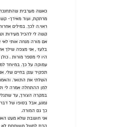
כאשה מערבית שהתחנכה ע
מרתקת, ועוד מאידך- קשה
ראוי.ה לכך. במילים אחרות
קשה לי להכיל מעידות וטעו
אם מורה מנחה אותי לאי א
בלעז , אני מצפה שילך את הדרך- TALK
היו לי מספר מורות . כול
עמוקה על כך. במיוחד למו
תפקיד ענק בחיים שלי. אנ
השלתי את התואר. והאמת
למן ההתחלה אמרה לי ולש
במקרה הצורך, עד שתגלי 
נמנע, אבל בסופו של דבר 
כך גם המורה.
אני חושבת שלא מעט האנש
הדת למשל מושתתת לא מעט