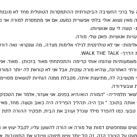
ל ברכי החשיבה הביקורתית ההתמסרות הטוטלית מחד לא מובנת מ
 מאין נשוא. אולי בלתי אפשרית כמעט. אם אני מתמסרת למורה אני 
- קשה לי עם אנושיותו. 
יות אנושיות. פאק שלי. מודה. 
לימות- אני לא טולרנטית לגילוי אלימות מצדה.. מה שנקרא- נאה דורש
WALK THE . 
ן משמעותיות שהנחו אותי קדימה והתפתחתי מאוד בזכותן . מאוד. אני
רתי האחרונה, שהיא מורה ענקית, אבל אני לא קוראת לה יותר המורה 
י מקשיבה לה, מתיעצת איתה, מקבלת ממנה הנחיות לנושאים מסויימי
 שבעידודה. 
אר תלמידיה- "המורה הוא/היא בפנים. אני אעזור, אלמד את הטכניקו
אותה בתוכך. " וכך היה. תהליך הפרידה היה כואב וקשה. מחד, מאיד
טבעי. כמו להפרד מילד שגדל ועוזב את הבית. תפקיד ההורה לתת שו
ים שמחפשים דמות של מורה או הורה להשען עליו, לקבל יעוץ או הנ
 על הצורך הזה. זה קל יותר שיש מישהו שיודע את התשובות. אבל