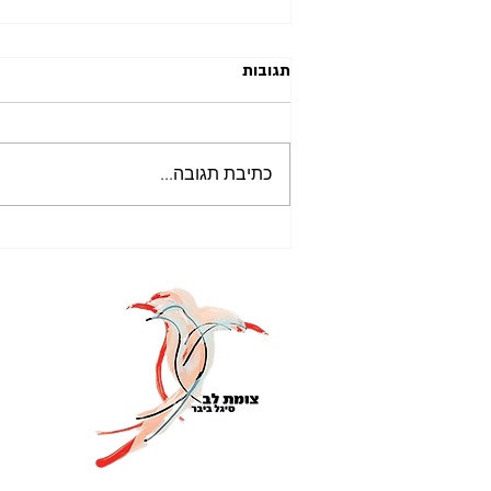
תגובות
כתיבת תגובה...
חוסר אונים נרכש (learned
helplessness)